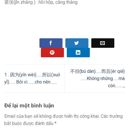
紧张(jǐn zhānɡ ) : hồi hộp, căng thẳng.
不但(bú dàn)……而且(ér qiě)
1 . 因为(yīn wèi)……所以(suó
……Không những….. mà
yǐ)…… Bởi vì……..cho nên…….
còn………,
Để lại một bình luận
Email của bạn sẽ không được hiển thị công khai.
Các trường
bắt buộc được đánh dấu
*