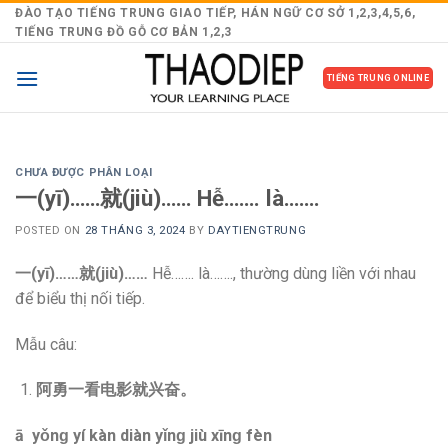
Skip
ĐÀO TẠO TIẾNG TRUNG GIAO TIẾP, HÁN NGỮ CƠ SỞ 1,2,3,4,5,6,
TIẾNG TRUNG ĐỒ GỖ CƠ BẢN 1,2,3
to
content
TIẾNG TRUNG ONLINE
CHƯA ĐƯỢC PHÂN LOẠI
一(yī)……就(jiù)…… Hễ……. là…….
POSTED ON
28 THÁNG 3, 2024
BY
DAYTIENGTRUNG
一(yī)……就(jiù)……
Hễ……. là……., thường dùng liền với nhau
để biểu thị nối tiếp.
Mẫu câu:
阿勇一看电影就兴奋。
ā yǒnɡ yí kàn diàn yǐnɡ jiù xīnɡ fèn