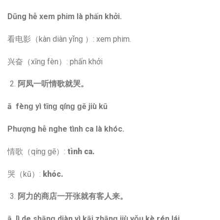
Dũng hễ xem phim là phấn khởi.
看电影（kàn diàn yǐnɡ ）: xem phim.
兴奋（xīnɡ fèn）: phấn khởi
阿凤一听情歌就哭。
ā fènɡ yì tīnɡ qínɡ ɡē jiù kū
Phượng hễ nghe tình ca là khóc.
情歌（qínɡ ɡē）:
tình ca.
哭（kū）:
khóc.
阿力的商店一开张就有客人来。
ā lì de shānɡ diàn yì kāi zhānɡ jiù yǒu kè rén lái