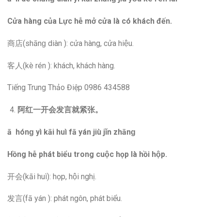
Cửa hàng của Lực hễ mở cửa là có khách đến.
商店(shānɡ diàn ): cửa hàng, cửa hiệu.
客人(kè rén ): khách, khách hàng.
Tiếng Trung Thảo Điệp 0986 434588
阿红一开会发言就紧张。
ā hónɡ yì kāi huì fā yán jiù jǐn zhānɡ
Hồng hễ phát biểu trong cuộc họp là hồi hộp.
开会(kāi huì): họp, hội nghị.
发言(fā yán ): phát ngôn, phát biểu.