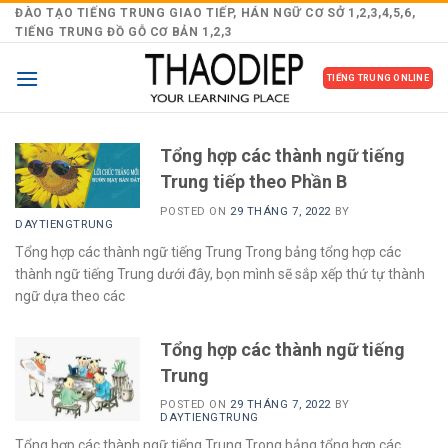
Skip
ĐÀO TẠO TIẾNG TRUNG GIAO TIẾP, HÁN NGỮ CƠ SỞ 1,2,3,4,5,6,
TIẾNG TRUNG ĐỒ GỖ CƠ BẢN 1,2,3
to
content
TIẾNG TRUNG ONLINE
Tổng hợp các thành ngữ tiếng
Trung tiếp theo Phần B
POSTED ON
29 THÁNG 7, 2022
BY
DAYTIENGTRUNG
Tổng hợp các thành ngữ tiếng Trung Trong bảng tổng hợp các
thành ngữ tiếng Trung dưới đây, bọn mình sẽ sắp xếp thứ tự thành
ngữ dựa theo các
Tổng hợp các thành ngữ tiếng
Trung
POSTED ON
29 THÁNG 7, 2022
BY
DAYTIENGTRUNG
Tổng hợp các thành ngữ tiếng Trung Trong bảng tổng hợp các