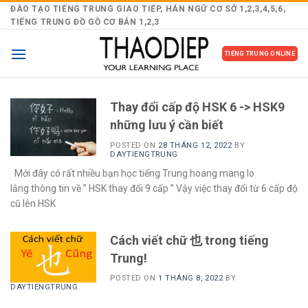
Skip
ĐÀO TẠO TIẾNG TRUNG GIAO TIẾP, HÁN NGỮ CƠ SỞ 1,2,3,4,5,6,
TIẾNG TRUNG ĐỒ GỖ CƠ BẢN 1,2,3
to
content
TIẾNG TRUNG ONLINE
Thay đổi cấp độ HSK 6 -> HSK9
những lưu ý cần biết
POSTED ON
28 THÁNG 12, 2022
BY
DAYTIENGTRUNG
Mới đây có rất nhiều bạn học tiếng Trung hoang mang lo
lắng thông tin về ” HSK thay đổi 9 cấp ” Vậy việc thay đổi từ 6 cấp độ
cũ lên HSK
Cách viết chữ 也 trong tiếng
Trung!
POSTED ON
1 THÁNG 8, 2022
BY
DAYTIENGTRUNG