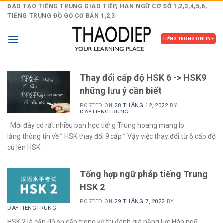
Skip
ĐÀO TẠO TIẾNG TRUNG GIAO TIẾP, HÁN NGỮ CƠ SỞ 1,2,3,4,5,6,
TIẾNG TRUNG ĐỒ GỖ CƠ BẢN 1,2,3
to
content
TIẾNG TRUNG ONLINE
Thay đổi cấp độ HSK 6 -> HSK9
những lưu ý cần biết
POSTED ON
28 THÁNG 12, 2022
BY
DAYTIENGTRUNG
Mới đây có rất nhiều bạn học tiếng Trung hoang mang lo
lắng thông tin về ” HSK thay đổi 9 cấp ” Vậy việc thay đổi từ 6 cấp độ
cũ lên HSK
Tổng hợp ngữ pháp tiếng Trung
HSK 2
POSTED ON
29 THÁNG 7, 2022
BY
DAYTIENGTRUNG
HSK 2 là cấp độ sơ cấp trong kỳ thi đánh giá năng lực Hán ngữ,