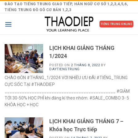
Skip
ĐÀO TẠO TIẾNG TRUNG GIAO TIẾP, HÁN NGỮ CƠ SỞ 1,2,3,4,5,6,
TIẾNG TRUNG ĐỒ GỖ CƠ BẢN 1,2,3
to
content
TIẾNG TRUNG ONLINE
LỊCH KHAI GIẢNG THÁNG
1/2024
POSTED ON
2 THÁNG 8, 2022
BY
DAYTIENGTRUNG
CHÀO ĐÓN #THÁNG_1/2024 VỚI NHIỀU ƯU ĐÃI #TIẾNG_TRUNG
CỰC SỐC TẠI #THAODIEP
_____________________________________________ #GIẢM
TỚI 30-50% HỌC PHÍ khi đăng kí theo nhóm. #SALE_COMBO 3- 5
KHÓA HỌC + HỌC
LỊCH KHAI GIẢNG THÁNG 7 –
Khóa học Trực tiếp