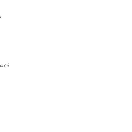
a
áp để