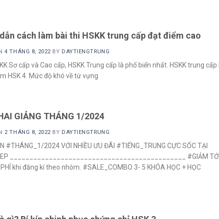
dẫn cách làm bài thi HSKK trung cấp đạt điểm cao
ON
4 THÁNG 8, 2022
BY
DAYTIENGTRUNG
KK Sơ cấp và Cao cấp, HSKK Trung cấp là phổ biến nhất. HSKK trung cấp 
èm HSK 4. Mức độ khó về từ vựng
HAI GIẢNG THÁNG 1/2024
ON
2 THÁNG 8, 2022
BY
DAYTIENGTRUNG
N #THÁNG_1/2024 VỚI NHIỀU ƯU ĐÃI #TIẾNG_TRUNG CỰC SỐC TẠI
EP _____________________________________________ #GIẢM TỚI
PHÍ khi đăng kí theo nhóm. #SALE_COMBO 3- 5 KHÓA HỌC + HỌC