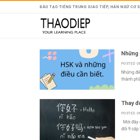
Skip
ĐÀO TẠO TIẾNG TRUNG GIAO TIẾP, HÁN NGỮ CƠ SỞ 
to
content
Những đ
POSTED 
Những điề
thành phầ
Thay đổ
POSTED 
Mới đây c
đổi 9 cấp 