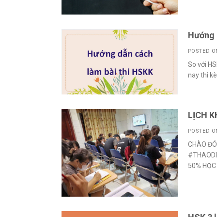
Hướng 
POSTED 
So với HS
nay thi k
LỊCH K
POSTED 
CHÀO ĐÓ
#THAODI
50% HỌC 