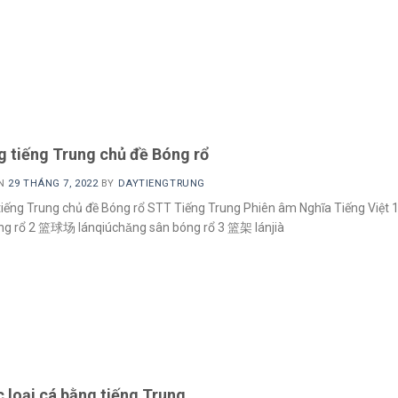
g tiếng Trung chủ đề Bóng rổ
ON
29 THÁNG 7, 2022
BY
DAYTIENGTRUNG
iếng Trung chủ đề Bóng rổ STT Tiếng Trung Phiên âm Nghĩa Tiếng Việt
óng rổ 2 篮球场 lánqiúchǎng sân bóng rổ 3 篮架 lánjià
 loại cá bằng tiếng Trung