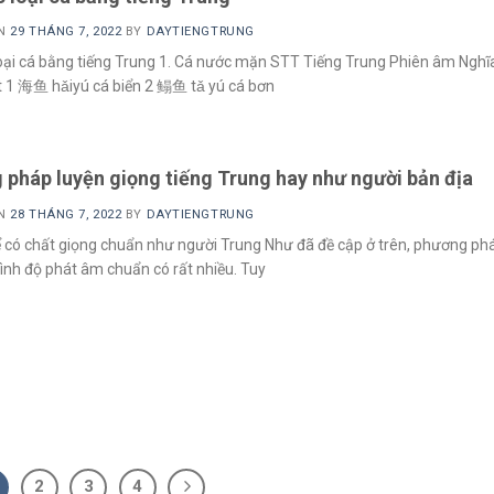
ON
29 THÁNG 7, 2022
BY
DAYTIENGTRUNG
oại cá bằng tiếng Trung 1. Cá nước mặn STT Tiếng Trung Phiên âm Nghĩ
t 1 海鱼 hǎiyú cá biển 2 鳎鱼 tǎ yú cá bơn
pháp luyện giọng tiếng Trung hay như người bản địa
ON
28 THÁNG 7, 2022
BY
DAYTIENGTRUNG
 có chất giọng chuẩn như người Trung Như đã đề cập ở trên, phương ph
rình độ phát âm chuẩn có rất nhiều. Tuy
2
3
4