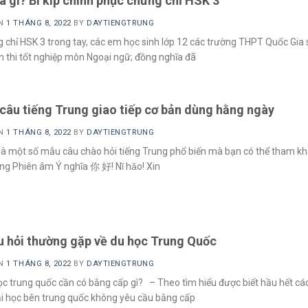
à gì? Bí kíp chinh phục chứng chỉ HSK 3
ON
1 THÁNG 8, 2022
BY
DAYTIENGTRUNG
 chỉ HSK 3 trong tay, các em học sinh lớp 12 các trường THPT Quốc Gia 
 thi tốt nghiệp môn Ngoại ngữ; đồng nghĩa đã
câu tiếng Trung giao tiếp cơ bản dùng hằng ngày
ON
1 THÁNG 8, 2022
BY
DAYTIENGTRUNG
là một số mẫu câu chào hỏi tiếng Trung phổ biến mà bạn có thể tham kh
ng Phiên âm Ý nghĩa 你 好! Nǐ hǎo! Xin
u hỏi thường gặp về du học Trung Quốc
ON
1 THÁNG 8, 2022
BY
DAYTIENGTRUNG
học trung quốc cần có bằng cấp gì? – Theo tìm hiểu được biết hầu hết cá
i học bên trung quốc không yêu cầu bằng cấp