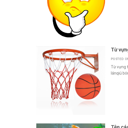
Từ vựn
POSTED 
Từ vựng t
lánqiú b
Tên các