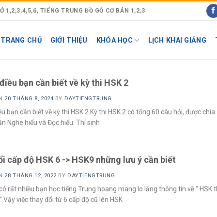
1,2,3,4,5,6, TIẾNG TRUNG ĐỒ GỖ CƠ BẢN 1,2,3
TRANG CHỦ
GIỚI THIỆU
KHÓA HỌC
LỊCH KHAI GIẢNG
iều bạn cần biết về kỳ thi HSK 2
ON
20 THÁNG 8, 2024
BY
DAYTIENGTRUNG
u bạn cần biết về kỳ thi HSK 2 Kỳ thi HSK 2 có tổng 60 câu hỏi, được chia
n Nghe hiểu và Đọc hiểu. Thí sinh
i cấp độ HSK 6 -> HSK9 những lưu ý cần biết
ON
28 THÁNG 12, 2022
BY
DAYTIENGTRUNG
ó rất nhiều bạn học tiếng Trung hoang mang lo lắng thông tin về ” HSK 
” Vậy việc thay đổi từ 6 cấp độ cũ lên HSK