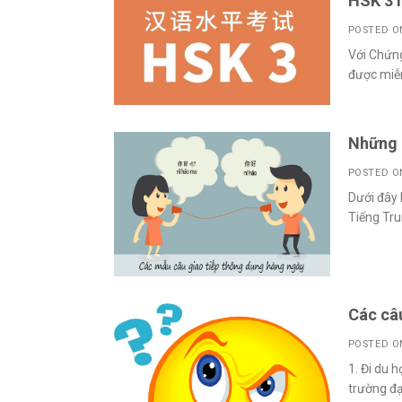
HSK 3 l
POSTED 
Với Chứng
được miễn
Những 
POSTED 
Dưới đây 
Tiếng Tru
Các câ
POSTED 
1. Đi du 
trường đạ