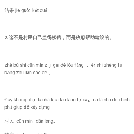
结果 jié ɡuǒ: kết quả.
2.
这不是村民自己盖得楼房，而是政府帮助建设的。
zhè bú shì cūn mín zì jǐ ɡài dé lóu fánɡ ， ér shì zhènɡ fǔ
bānɡ zhù jiàn shè de 。
Đây không phải là nhà lầu dân làng tự xây, mà là nhà do chính
phủ giúp đỡ xây dựng.
村民 cūn mín: dân làng..