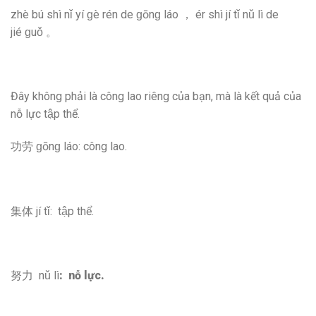
zhè bú shì nǐ yí ɡè rén de ɡōnɡ láo ， ér shì jí tǐ nǔ lì de
jié ɡuǒ 。
Đây không phải là công lao riêng của bạn, mà là kết quả của
nỗ lực tập thể.
功劳 ɡōnɡ láo: công lao.
集体 jí tǐ: tập thể.
努力 nǔ lì
:
nỗ lực.