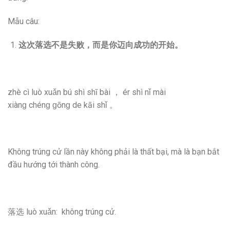
Mẫu câu:
这次落选不是失败，而是你迈向成功的开始。
zhè cì luò xuǎn bú shì shī bài ， ér shì nǐ mài
xiànɡ chénɡ ɡōnɡ de kāi shǐ 。
Không trúng cử lần này không phải là thất bại, mà là bạn bắt
đầu hướng tới thành công.
落选 luò xuǎn: không trúng cử.