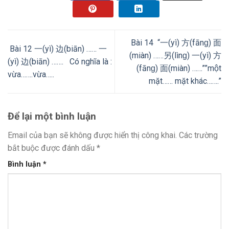
Bài 14 “一(yì) 方(fānɡ) 面
Bài 12 一(yì) 边(biān) …… 一
(miàn) ……另(lìnɡ) 一(yì) 方
(yì) 边(biān) ……. Có nghĩa là :
(fānɡ) 面(miàn) ……””một
vừa…….vừa…..
mặt…… mặt khác…….”
Để lại một bình luận
Email của bạn sẽ không được hiển thị công khai.
Các trường
bắt buộc được đánh dấu
*
Bình luận
*