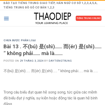
Skip
ĐÀO TẠO TIẾNG TRUNG GIAO TIẾP, HÁN NGỮ CƠ SỞ 1,2,3,4,5,6,
TIẾNG TRUNG ĐỒ GỖ CƠ BẢN 1,2,3
to
content
TIẾNG TRUNG ONLINE
CHƯA ĐƯỢC PHÂN LOẠI
Bài 13 . 不(bú) 是(shì)…… 而(ér) 是(shì)……
” không phải…… mà là…….
POSTED ON
29 THÁNG 3, 2024
BY
DAYTIENGTRUNG
不(bú) 是(shì)…… 而(ér) 是(shì)…… ” không phải…… mà là…….
Trong câu biểu đạt quan hệ song song, tức giữa các mệnh
đề biểu đạt ý nghĩa, sự kiện hoặc động tác là quan hệ bình
đẳng.