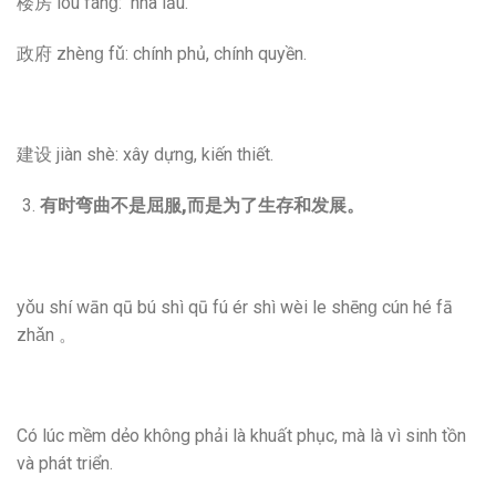
楼房 lóu fánɡ: nhà lầu.
政府 zhènɡ fǔ: chính phủ, chính quyền.
建设 jiàn shè: xây dựng, kiến thiết.
有时弯曲不是屈服
,
而是为了生存和发展。
yǒu shí wān qū bú shì qū fú ér shì wèi le shēnɡ cún hé fā
zhǎn 。
Có lúc mềm dẻo không phải là khuất phục, mà là vì sinh tồn
và phát triển.