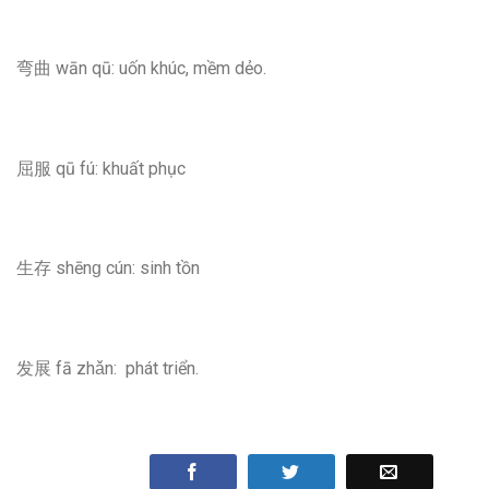
弯曲 wān qū: uốn khúc, mềm dẻo.
屈服 qū fú: khuất phục
生存 shēnɡ cún: sinh tồn
发展 fā zhǎn: phát triển.