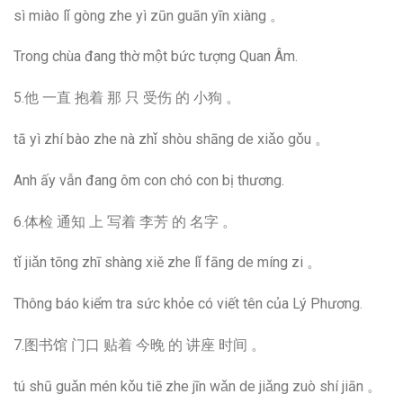
sì miào lǐ gòng zhe yì zūn guān yīn xiàng 。
Trong chùa đang thờ một bức tượng Quan Âm.
5.他 一直 抱着 那 只 受伤 的 小狗 。
tā yì zhí bào zhe nà zhǐ shòu shāng de xiǎo gǒu 。
Anh ấy vẫn đang ôm con chó con bị thương.
6.体检 通知 上 写着 李芳 的 名字 。
tǐ jiǎn tōng zhī shàng xiě zhe lǐ fāng de míng zi 。
Thông báo kiểm tra sức khỏe có viết tên của Lý Phương.
7.图书馆 门口 贴着 今晚 的 讲座 时间 。
tú shū guǎn mén kǒu tiē zhe jīn wǎn de jiǎng zuò shí jiān 。