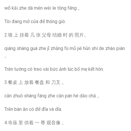
wǒ kāi zhe dà mén wèi le tōng fēng 。
Tôi đang mở cửa để thông gió.
2.墙 上 挂着 几 张 父母 结婚 时 的 照片。
qiáng shàng guà zhe jǐ zhāng fù mǔ jié hūn shí de zhào piàn
。
Trên tường có treo vài bức ảnh lúc bố mẹ kết hôn.
3.餐桌 上 放着 餐盘 和 刀叉 。
cān zhuō shàng fàng zhe cān pán hé dāo chā 。
Trên bàn ăn có để đĩa và dĩa.
4.寺庙 里 供着 一 尊 观音像 。