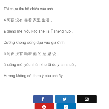
Tôi chưa thu hộ chiếu của anh.
4.阿强 没有 靠着 家里 生活 。
ā qiáng méi yǒu kào zhe jiā lǐ shēng huó 。
Cường không sống dựa vào gia đình.
5.阿香 没有 顺着 他 的 意 思 说 。
ā xiāng méi yǒu shùn zhe tā de yì si shuō 。
Hương không nói theo ý của anh ấy.