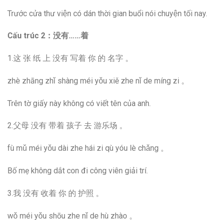
Trước cửa thư viện có dán thời gian buổi nói chuyện tối nay.
Cấu trúc 2
：没有……着
1.这 张 纸 上 没有 写着 你 的 名字 。
zhè zhāng zhǐ shàng méi yǒu xiě zhe nǐ de míng zi 。
Trên tờ giấy này không có viết tên của anh.
2.父母 没有 带着 孩子 去 游乐场 。
fù mǔ méi yǒu dài zhe hái zi qù yóu lè chǎng 。
Bố mẹ không dắt con đi công viên giải trí.
3.我 没有 收着 你 的 护照 。
wǒ méi yǒu shōu zhe nǐ de hù zhào 。