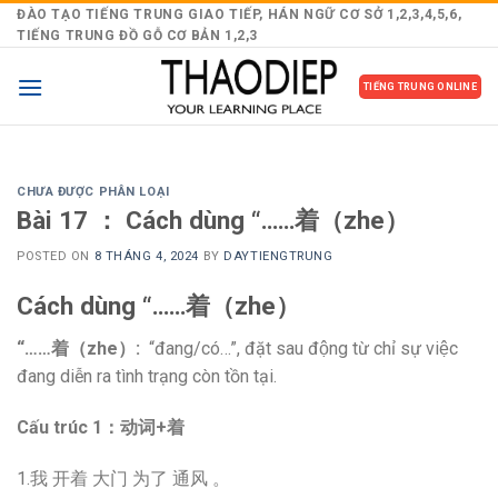
Skip
ĐÀO TẠO TIẾNG TRUNG GIAO TIẾP, HÁN NGỮ CƠ SỞ 1,2,3,4,5,6,
TIẾNG TRUNG ĐỒ GỖ CƠ BẢN 1,2,3
to
content
TIẾNG TRUNG ONLINE
CHƯA ĐƯỢC PHÂN LOẠI
Bài 17 ： Cách dùng “……着（zhe）
POSTED ON
8 THÁNG 4, 2024
BY
DAYTIENGTRUNG
Cách dùng “……着（zhe）
“……着（zhe）
:
“đang/có…”, đặt sau động từ chỉ sự việc
đang diễn ra tình trạng còn tồn tại.
Cấu trúc 1
：动词+着
1.我 开着 大门 为了 通风 。