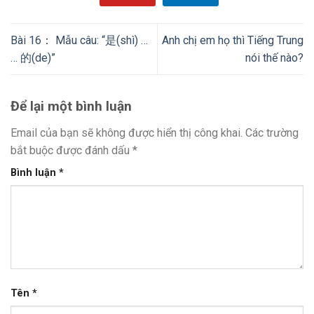
Bài 16： Mẫu câu: “是(shì) …
Anh chị em họ thì Tiếng Trung
… 的(de)”
nói thế nào?
Để lại một bình luận
Email của bạn sẽ không được hiển thị công khai.
Các trường
bắt buộc được đánh dấu
*
Bình luận
*
Tên
*