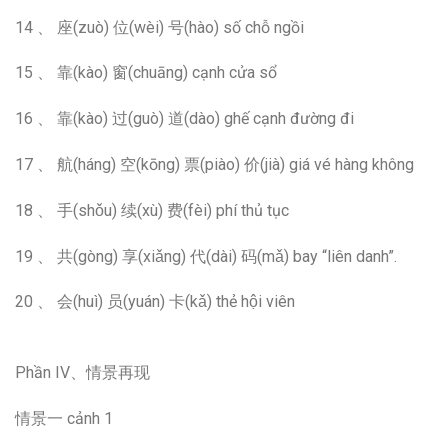
14 、 座(zuò) 位(wèi) 号(hào) số chỗ ngồi
15 、 靠(kào) 窗(chuāng) cạnh cửa sổ
16 、 靠(kào) 过(guò) 道(dào) ghế cạnh đường đi
17 、 航(háng) 空(kōng) 票(piào) 价(jià) giá vé hàng không
18 、 手(shǒu) 续(xù) 费(fèi) phí thủ tục
19 、 共(gòng) 享(xiǎng) 代(dài) 码(mǎ) bay “liên danh”.
20 、 会(huì) 员(yuán) 卡(kǎ) thẻ hội viên
Phần IV、情景再现
情景一 cảnh 1