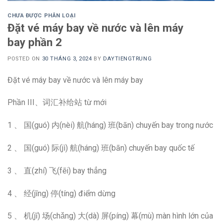
CHƯA ĐƯỢC PHÂN LOẠI
Đặt vé máy bay về nước và lên máy
bay phần 2
POSTED ON
30 THÁNG 3, 2024
BY
DAYTIENGTRUNG
Đặt vé máy bay về nước và lên máy bay
Phần III、词汇补给站 từ mới
1 、 国(guó) 内(nèi) 航(háng) 班(bān) chuyến bay trong nước
2 、 国(guó) 际(jì) 航(háng) 班(bān) chuyến bay quốc tế
3 、 直(zhí) 飞(fēi) bay thẳng
4 、 经(jīng) 停(tíng) điểm dừng
5 、 机(jī) 场(chǎng) 大(dà) 屏(píng) 幕(mù) màn hình lớn của