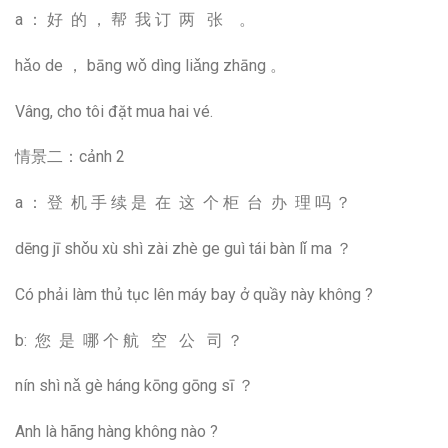
a ： 好 的 ， 帮 我 订 两 张 。
hǎo de ， bāng wǒ dìng liǎng zhāng 。
Vâng, cho tôi đặt mua hai vé.
情景二：cảnh 2
a ： 登 机 手 续 是 在 这 个 柜 台 办 理 吗 ？
dēng jī shǒu xù shì zài zhè ge guì tái bàn lǐ ma ？
Có phải làm thủ tục lên máy bay ở quầy này không ?
b: 您 是 哪 个 航 空 公 司 ？
nín shì nǎ gè háng kōng gōng sī ？
Anh là hãng hàng không nào ?