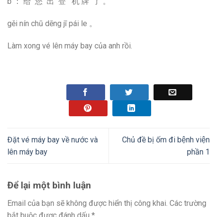
b ： 给 您 出 登 机 牌 了 。
gěi nín chū dēng jī pái le 。
Làm xong vé lên máy bay của anh rồi.
Đặt vé máy bay về nước và
Chủ đề bị ốm đi bệnh viện
lên máy bay
phần 1
Để lại một bình luận
Email của bạn sẽ không được hiển thị công khai.
Các trường
bắt buộc được đánh dấu
*