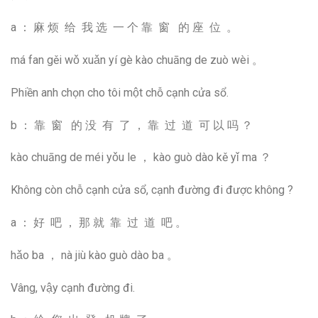
a ： 麻 烦 给 我 选 一 个 靠 窗 的 座 位 。
má fan gěi wǒ xuǎn yí gè kào chuāng de zuò wèi 。
Phiền anh chọn cho tôi một chỗ cạnh cửa sổ.
b ： 靠 窗 的 没 有 了 ， 靠 过 道 可 以 吗 ？
kào chuāng de méi yǒu le ， kào guò dào kě yǐ ma ？
Không còn chỗ cạnh cửa sổ, cạnh đường đi được không ?
a ： 好 吧 ， 那 就 靠 过 道 吧 。
hǎo ba ， nà jiù kào guò dào ba 。
Vâng, vậy cạnh đường đi.