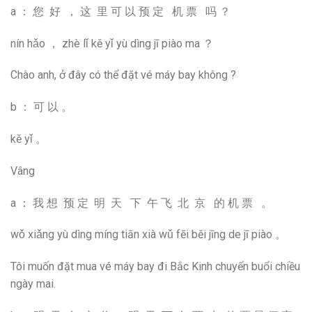
a ： 您 好 ， 这 里 可 以 预 定 机 票 吗 ？
nín hǎo ， zhè lǐ kě yǐ yù dìng jī piào ma ？
Chào anh, ở đây có thể đặt vé máy bay không ?
b ： 可 以 。
kě yǐ 。
Vâng
a ： 我 想 预 定 明 天 下 午 飞 北 京 的 机 票 。
wǒ xiǎng yù dìng míng tiān xià wǔ fēi běi jīng de jī piào 。
Tôi muốn đặt mua vé máy bay đi Bắc Kinh chuyến buổi chiều
ngày mai.