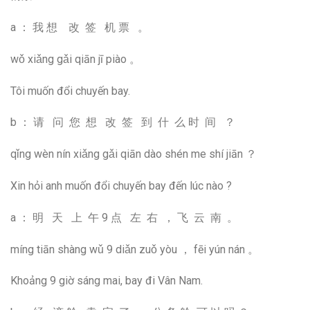
a ： 我 想 改 签 机 票 。
wǒ xiǎng gǎi qiān jī piào 。
Tôi muốn đổi chuyến bay.
b ： 请 问 您 想 改 签 到 什 么 时 间 ？
qǐng wèn nín xiǎng gǎi qiān dào shén me shí jiān ？
Xin hỏi anh muốn đổi chuyến bay đến lúc nào ?
a ： 明 天 上 午 9 点 左 右 ， 飞 云 南 。
míng tiān shàng wǔ 9 diǎn zuǒ yòu ， fēi yún nán 。
Khoảng 9 giờ sáng mai, bay đi Vân Nam.