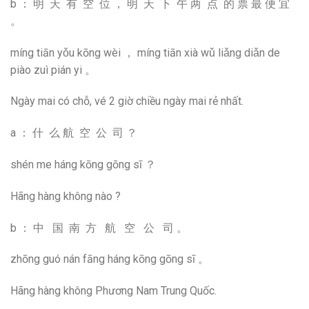
b ： 明 天 有 空 位 ， 明 天 下 午 两 点 的 票 最 便 宜
。
míng tiān yǒu kōng wèi ， míng tiān xià wǔ liǎng diǎn de
piào zuì pián yi 。
Ngày mai có chỗ, vé 2 giờ chiều ngày mai rẻ nhất.
a ： 什 么 航 空 公 司 ？
shén me háng kōng gōng sī ？
Hãng hàng không nào ?
b ： 中 国 南 方 航 空 公 司 。
zhōng guó nán fāng háng kōng gōng sī 。
Hãng hàng không Phương Nam Trung Quốc.