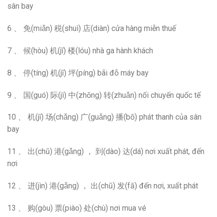
sân bay
6 、 免(miǎn) 税(shuì) 店(diàn) cửa hàng miễn thuế
7 、 候(hòu) 机(jī) 楼(lóu) nhà ga hành khách
8 、 停(tíng) 机(jī) 坪(píng) bãi đỗ máy bay
9 、 国(guó) 际(jì) 中(zhōng) 转(zhuǎn) nối chuyến quốc tế
10 、 机(jī) 场(chǎng) 广(guǎng) 播(bō) phát thanh của sân
bay
11 、 出(chū) 港(gǎng) ， 到(dào) 达(dá) nơi xuất phát, đến
nơi
12 、 进(jìn) 港(gǎng) ， 出(chū) 发(fā) đến nơi, xuất phát
13 、 购(gòu) 票(piào) 处(chù) nơi mua vé