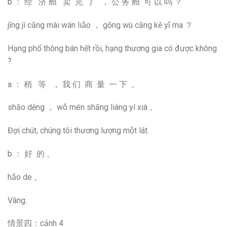
b ： 经 济 舱 卖 完 了 ， 公 务 舱 可 以 吗 ？
jīng jì cāng mài wán liǎo ， gōng wù cāng kě yǐ ma ？
Hạng phổ thông bán hết rồi, hạng thương gia có được không
?
a ： 稍 等 ， 我 们 商 量 一 下 。
shāo děng ， wǒ mén shāng liàng yí xià 。
Đợi chút, chúng tôi thương lượng một lát.
b ： 好 的 。
hǎo de 。
Vâng.
情景四：cảnh 4