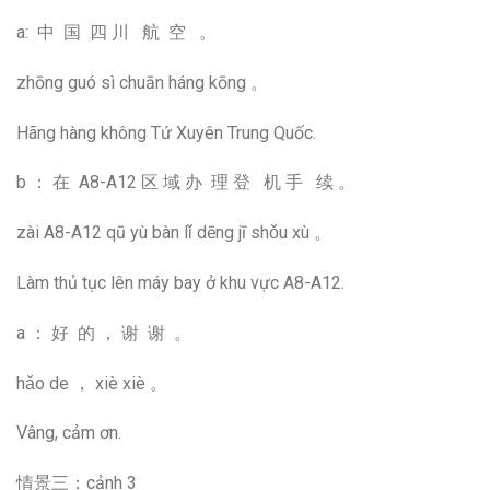
a: 中 国 四 川 航 空 。
zhōng guó sì chuān háng kōng 。
Hãng hàng không Tứ Xuyên Trung Quốc.
b ： 在 A8-A12 区 域 办 理 登 机 手 续 。
zài A8-A12 qū yù bàn lǐ dēng jī shǒu xù 。
Làm thủ tục lên máy bay ở khu vực A8-A12.
a ： 好 的 ， 谢 谢 。
hǎo de ， xiè xiè 。
Vâng, cảm ơn.
情景三：cảnh 3