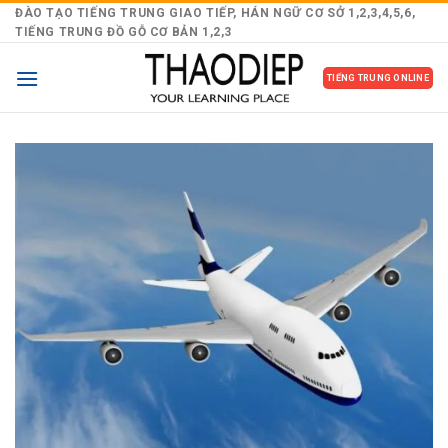
Skip
ĐÀO TẠO TIẾNG TRUNG GIAO TIẾP, HÁN NGỮ CƠ SỞ 1,2,3,4,5,6,
TIẾNG TRUNG ĐỒ GỖ CƠ BẢN 1,2,3
to
content
TIẾNG TRUNG ONLINE