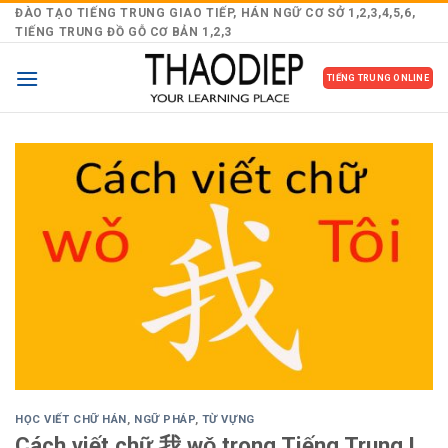
Skip
ĐÀO TẠO TIẾNG TRUNG GIAO TIẾP, HÁN NGỮ CƠ SỞ 1,2,3,4,5,6,
TIẾNG TRUNG ĐỒ GỖ CƠ BẢN 1,2,3
to
content
TIẾNG TRUNG ONLINE
HỌC VIẾT CHỮ HÁN
,
NGỮ PHÁP
,
TỪ VỰNG
Cách viết chữ 我 wǒ trong Tiếng Trung !