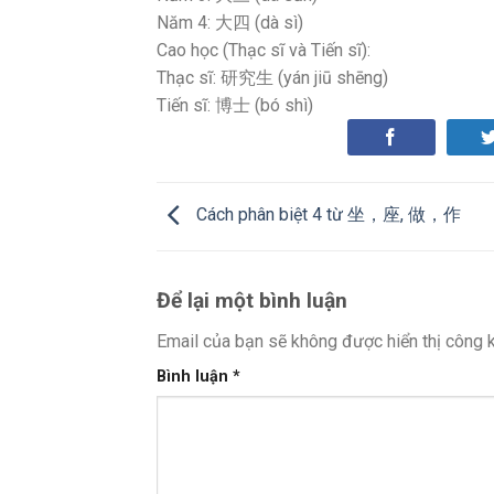
Năm 4: 大四 (dà sì)
Cao học (Thạc sĩ và Tiến sĩ):
Thạc sĩ: 研究生 (yán jiū shēng)
Tiến sĩ: 博士 (bó shì)
Cách phân biệt 4 từ 坐，座, 做，作
Để lại một bình luận
Email của bạn sẽ không được hiển thị công k
Bình luận
*