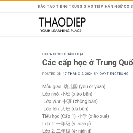
Skip
ĐÀO TẠO TIẾNG TRUNG GIAO TIẾP, HÁN NGỮ CƠ SỞ 
to
content
CHƯA ĐƯỢC PHÂN LOẠI
Các cấp học ở Trung Qu
POSTED ON
17 THÁNG 9, 2024
BY
DAYTIENGTRUNG
Mẫu giáo: 幼儿园 (yòu ér yuán)
Lớp nhỏ: 小班 (xiǎo bān)
Lớp vừa: 中班 (zhōng bān)
Lớp lớn: 大班 (dà bān)
Tiểu học (Cấp 1): 小学 (xiǎo xué)
Lớp 1: 一年级 (yī nián jí)
Lớp 2: 二年级 (èr nián jí)