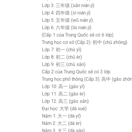
Lớp 3: 三年级 (sān nián jí)
Lớp 4: 四年级 (sì nián jí)
Lớp 5: 五年级 (wǔ nián jí)
Lớp 6: 六年级 (liù nián jí)
(Cấp 1 của Trung Quốc sẽ có 6 lớp)
Trung học cơ sở (Cấp 2): 初中 (chū zhōng)
Lớp 7: 初一 (chū yī)
Lớp 8: 初二 (chū èr)
Lớp 9: 初三 (chū sān)
Cấp 2 của Trung Quốc sẽ có 3 lớp
Trung học phổ thông (Cấp 3): 高中 (gāo zhō
Lớp 10: 高一 (gāo yī)
Lớp 11: 高二 (gāo èr)
Lớp 12: 高三 (gāo sān)
Đại học: 大学 (dà xué)
Năm 1: 大一 (dà yī)
Năm 2: 大二 (dà èr)
Năm 3: 大三 (dà sān)