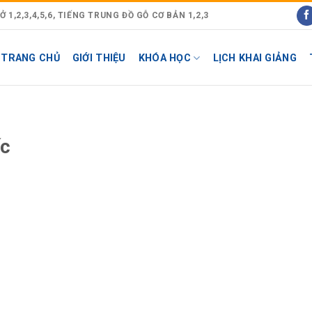
1,2,3,4,5,6, TIẾNG TRUNG ĐỒ GỖ CƠ BẢN 1,2,3
TRANG CHỦ
GIỚI THIỆU
KHÓA HỌC
LỊCH KHAI GIẢNG
ốc