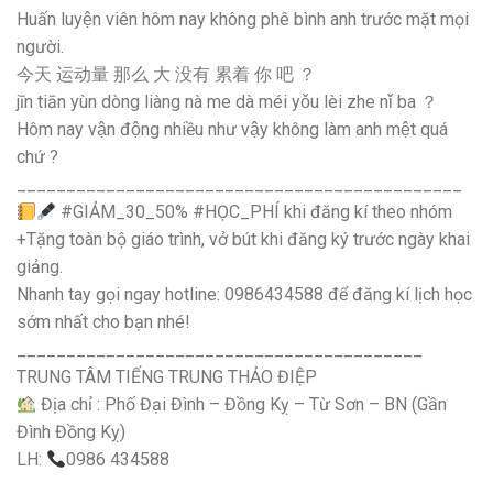
Huấn luyện viên hôm nay không phê bình anh trước mặt mọi
người.
今天 运动量 那么 大 没有 累着 你 吧 ？
jīn tiān yùn dòng liàng nà me dà méi yǒu lèi zhe nǐ ba ？
Hôm nay vận động nhiều như vậy không làm anh mệt quá
chứ ?
_____________________________________________
#GIẢM_30_50% #HỌC_PHÍ khi đăng kí theo nhóm
+Tặng toàn bộ giáo trình, vở bút khi đăng ký trước ngày khai
giảng.
Nhanh tay gọi ngay hotline: 0986434588 để đăng kí lịch học
sớm nhất cho bạn nhé!
_________________________________________
TRUNG TÂM TIẾNG TRUNG THẢO ĐIỆP
Địa chỉ : Phố Đại Đình – Đồng Kỵ – Từ Sơn – BN (Gần
Đình Đồng Kỵ)
LH:
0986 434588