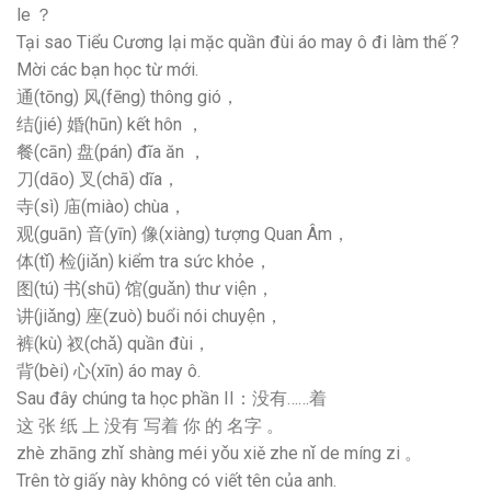
le ？
Tại sao Tiểu Cương lại mặc quần đùi áo may ô đi làm thế ?
Mời các bạn học từ mới.
通(tōng) 风(fēng) thông gió，
结(jié) 婚(hūn) kết hôn ，
餐(cān) 盘(pán) đĩa ăn ，
刀(dāo) 叉(chā) dĩa，
寺(sì) 庙(miào) chùa，
观(guān) 音(yīn) 像(xiàng) tượng Quan Âm，
体(tǐ) 检(jiǎn) kiểm tra sức khỏe，
图(tú) 书(shū) 馆(guǎn) thư viện，
讲(jiǎng) 座(zuò) buổi nói chuyện，
裤(kù) 衩(chǎ) quần đùi，
背(bèi) 心(xīn) áo may ô.
Sau đây chúng ta học phần II：没有……着
这 张 纸 上 没有 写着 你 的 名字 。
zhè zhāng zhǐ shàng méi yǒu xiě zhe nǐ de míng zi 。
Trên tờ giấy này không có viết tên của anh.