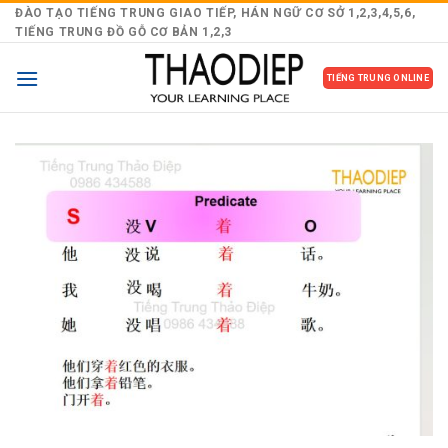
Skip
ĐÀO TẠO TIẾNG TRUNG GIAO TIẾP, HÁN NGỮ CƠ SỞ 1,2,3,4,5,6,
TIẾNG TRUNG ĐỒ GỖ CƠ BẢN 1,2,3
to
content
TIẾNG TRUNG ONLINE