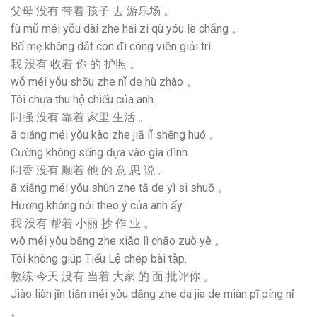
父母 没有 带着 孩子 去 游乐场 。
fù mǔ méi yǒu dài zhe hái zi qù yóu lè chǎng 。
Bố mẹ không dắt con đi công viên giải trí.
我 没有 收着 你 的 护照 。
wǒ méi yǒu shōu zhe nǐ de hù zhào 。
Tôi chưa thu hộ chiếu của anh.
阿强 没有 靠着 家里 生活 。
ā qiáng méi yǒu kào zhe jiā lǐ shēng huó 。
Cường không sống dựa vào gia đình.
阿香 没有 顺着 他 的 意 思 说 。
ā xiāng méi yǒu shùn zhe tā de yì si shuō 。
Hương không nói theo ý của anh ấy.
我 没有 帮着 小丽 抄 作 业 。
wǒ méi yǒu bāng zhe xiǎo lì chāo zuò yè 。
Tôi không giúp Tiểu Lệ chép bài tập.
教练 今天 没有 当着 大家 的 面 批评你 。
Jiào liàn jīn tiān méi yǒu dāng zhe da jia de miàn pī píng nǐ
。