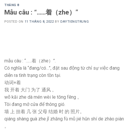
THÁNG 8
Mẫu câu : “……着（zhe）”
POSTED ON
11 THÁNG 8, 2022
BY
DAYTIENGTRUNG
mẫu câu : “……着（zhe）”.
Có nghĩa là “đang/có…”, đặt sau động từ chỉ sự việc đang
diễn ra tình trạng còn tồn tại.
动词+着
我 开着 大门 为了 通风 。
wǒ kāi zhe dà mén wèi le tōng fēng 。
Tôi đang mở cửa để thông gió.
墙 上 挂着 几 张 父母 结婚 时 的 照片。
qiáng shàng guà zhe jǐ zhāng fù mǔ jié hūn shí de zhào piàn
。