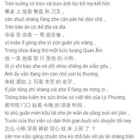
Trên tường có treo vài bức ảnh lúc bố mẹ kết hôn.
餐桌 上 放着 餐盘 和 刀叉 。
cān zhuō shàng fàng zhe cān pán hé dāo chā 。
Trên bàn ăn có để đĩa và dĩa.
寺庙 里 供着 一 尊 观音像 。
sì miào lǐ gòng zhe yì zūn guān yīn xiàng 。
Trong chùa đang thờ một bức tượng Quan Âm.
他 一直 抱着 那 只 受伤 的 小狗 。
tā yì zhí bào zhe nà zhǐ shòu shāng de xiǎo gǒu 。
Anh ấy vẫn đang ôm con chó con bị thương.
体检 通知 上 写着 李芳 的 名字 。
tǐ jiǎn tōng zhī shàng xiě zhe lǐ fāng de míng zi 。
Thông báo kiểm tra sức khỏe có viết tên của Lý Phương.
图书馆 门口 贴着 今晚 的 讲座 时间 。
tú shū guǎn mén kǒu tiē zhe jīn wǎn de jiǎng zuò shí jiān 。
Trước cửa thư viện có dán thời gian buổi nói chuyện tối nay.
怎么 小刚 穿着 裤衩 背心 就 来 上班 了 ？
zěn me xiǎo gāng chuān zhe kù chǎ bèi xīn jiù lái shàng bān