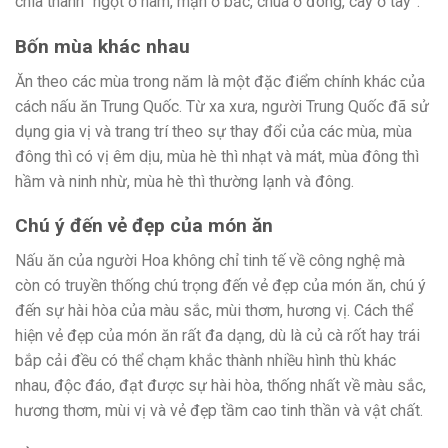
chia thành “ngọt ở nam, mặn ở bắc, chua ở đông, cay ở tây”.
Bốn mùa khác nhau
Ăn theo các mùa trong năm là một đặc điểm chính khác của
cách nấu ăn Trung Quốc. Từ xa xưa, người Trung Quốc đã sử
dụng gia vị và trang trí theo sự thay đổi của các mùa, mùa
đông thì có vị êm dịu, mùa hè thì nhạt và mát, mùa đông thì
hầm và ninh nhừ, mùa hè thì thường lạnh và đông.
Chú ý đến vẻ đẹp của món ăn
Nấu ăn của người Hoa không chỉ tinh tế về công nghệ mà
còn có truyền thống chú trọng đến vẻ đẹp của món ăn, chú ý
đến sự hài hòa của màu sắc, mùi thơm, hương vị. Cách thể
hiện vẻ đẹp của món ăn rất đa dạng, dù là củ cà rốt hay trái
bắp cải đều có thể chạm khắc thành nhiều hình thù khác
nhau, độc đáo, đạt được sự hài hòa, thống nhất về màu sắc,
hương thơm, mùi vị và vẻ đẹp tầm cao tinh thần và vật chất.