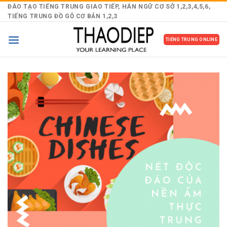
Skip
ĐÀO TẠO TIẾNG TRUNG GIAO TIẾP, HÁN NGỮ CƠ SỞ 1,2,3,4,5,6,
TIẾNG TRUNG ĐỒ GỖ CƠ BẢN 1,2,3
to
content
TIẾNG TRUNG ONLINE