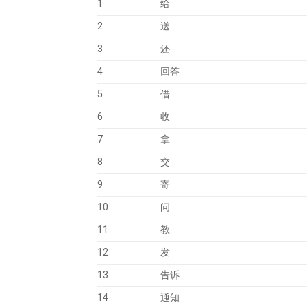
1
给
2
送
3
还
4
回答
5
借
6
收
7
拿
8
交
9
寄
10
问
11
教
12
发
13
告诉
14
通知