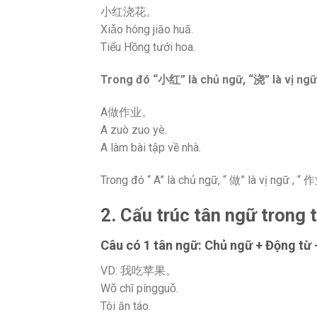
小红浇花。
Xiǎo hóng jiāo huā.
Tiểu Hồng tưới hoa.
Trong đó “
小红
” là chủ ngữ, “
浇
” là vị ngữ
A做作业。
A zuò zuo yè.
A làm bài tập về nhà.
Trong đó “ A” là chủ ngữ, “ 做” là vị ngữ , “ 
2. Cấu trúc tân ngữ trong 
Câu có 1 tân ngữ: Chủ ngữ + Động từ
VD: 我吃苹果。
Wǒ chī píngguǒ.
Tôi ăn táo.