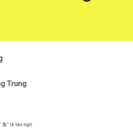
g
ng Trung
 “
鱼
” là tân ngữ