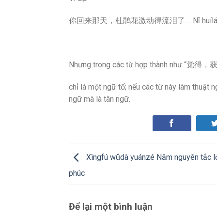
你回来那天，杜鹃花激动得流泪了…..Nǐ huílái nèitiān,
Nhưng trong các từ hợp thành như “觉得，
chỉ là một ngữ tố; nếu các từ này làm thuật 
ngữ mà là tân ngữ.
Xìngfú wǔdà yuánzé Năm nguyên tắc l
phúc
Để lại một bình luận