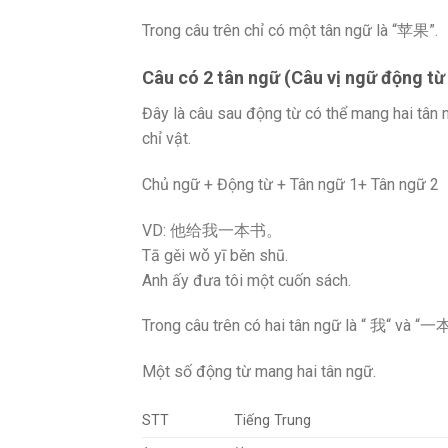
Trong câu trên chỉ có một tân ngữ là “苹果”.
Câu có 2 tân ngữ (Câu vị ngữ động từ
Đây là câu sau động từ có thể mang hai tân ng
chỉ vật.
Chủ ngữ + Động từ + Tân ngữ 1+ Tân ngữ 2
VD: 他给我一本书。
Tā gěi wǒ yī běn shū.
Anh ấy đưa tôi một cuốn sách.
Trong câu trên có hai tân ngữ là “ 我“ và “
Một số động từ mang hai tân ngữ.
STT
Tiếng Trung