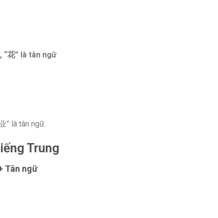
, “
花
” là tân ngữ
作业” là tân ngữ.
tiếng Trung
 + Tân ngữ