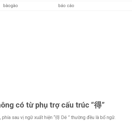
bàogào
báo cáo
hông có từ phụ trợ cấu trúc “得”
ữ, phía sau vị ngữ xuất hiện “得 Dé ” thường đều là bổ ngữ.