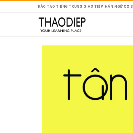
Skip
ĐÀO TẠO TIẾNG TRUNG GIAO TIẾP, HÁN NGỮ CƠ SỞ 
to
content