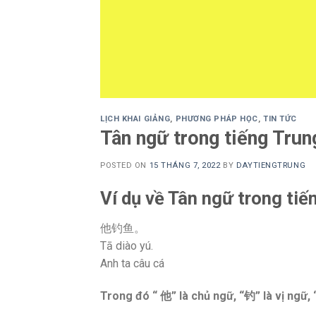
LỊCH KHAI GIẢNG
,
PHƯƠNG PHÁP HỌC
,
TIN TỨC
Tân ngữ trong tiếng Trun
POSTED ON
15 THÁNG 7, 2022
BY
DAYTIENGTRUNG
Ví dụ về Tân ngữ trong tiế
他钓鱼。
Tā diào yú.
Anh ta câu cá
Trong đó “
他
” là chủ ngữ, “
钓
” là vị ngữ,