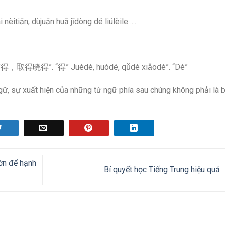
 dùjuān huā jīdòng dé liúlèile…..
获得，取得晓得”. “得” Juédé, huòdé, qǔdé xiǎodé”. “Dé”
ngữ, sự xuất hiện của những từ ngữ phía sau chúng không phải là 
ớn để hạnh
Bí quyết học Tiếng Trung hiệu quả