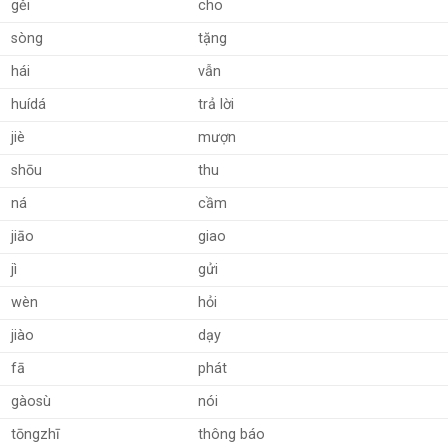
gěi
cho
sòng
tặng
hái
vẫn
huídá
trả lời
jiè
mượn
shōu
thu
ná
cầm
jiāo
giao
jì
gửi
wèn
hỏi
jiào
dạy
fā
phát
gàosù
nói
tōngzhī
thông báo