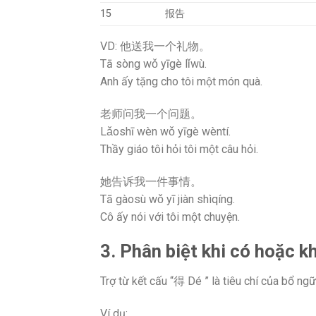
15
报告
VD: 他送我一个礼物。
Tā sòng wǒ yīgè lǐwù.
Anh ấy tặng cho tôi một món quà.
老师问我一个问题。
Lǎoshī wèn wǒ yīgè wèntí.
Thầy giáo tôi hỏi tôi một câu hỏi.
她告诉我一件事情。
Tā gàosù wǒ yī jiàn shìqíng.
Cô ấy nói với tôi một chuyện.
3. Phân biệt khi có hoặc k
Trợ từ kết cấu “得 Dé ” là tiêu chí của bổ ng
Ví dụ: